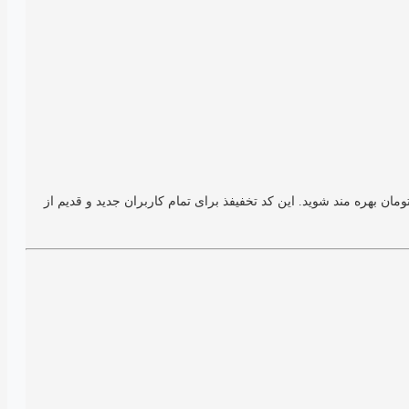
ز دیجی کالا در تاریخ 23 مرداد 1404 را دارید، می توانیدد با وارد کردن این کوپن ازذ 10% تخفیف تا سقف 180 هزار تومان بهره مند شوید. این کد تخفیفذ برای تمام کاربران جدید و قدیم از