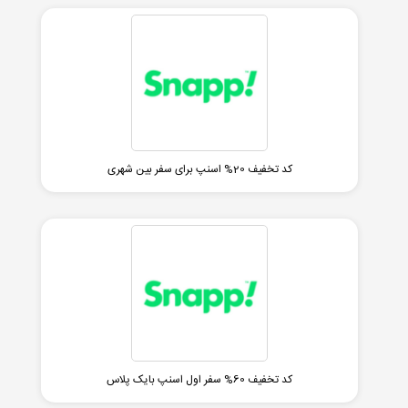
کد تخفیف 20% اسنپ برای سفر بین شهری
کد تخفیف 60% سفر اول اسنپ بایک پلاس