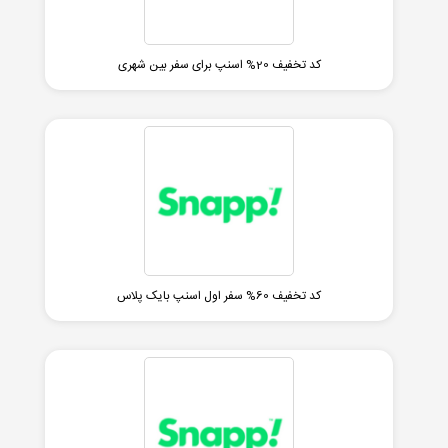
کد تخفیف 20% اسنپ برای سفر بین شهری
کد تخفیف 60% سفر اول اسنپ بایک پلاس