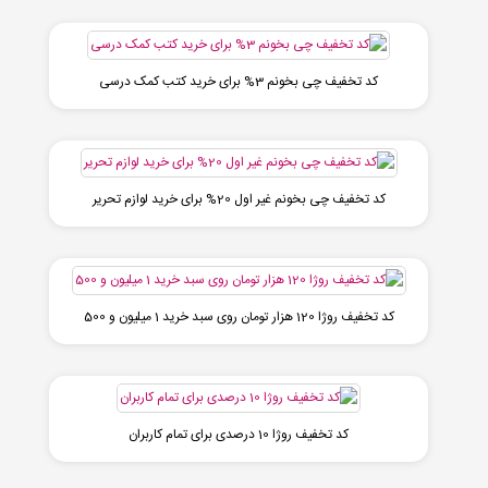
کد تخفیف چی بخونم 3% برای خرید کتب کمک درسی
کد تخفیف چی بخونم غیر اول 20% برای خرید لوازم تحریر
کد تخفیف روژا 120 هزار تومان روی سبد خرید 1 میلیون و 500
کد تخفیف روژا 10 درصدی برای تمام کاربران