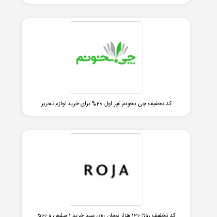
کد تخفیف چی بخونم غیر اول 20% برای خرید لوازم تحریر
کد تخفیف روژا 120 هزار تومان روی سبد خرید 1 میلیون و 500