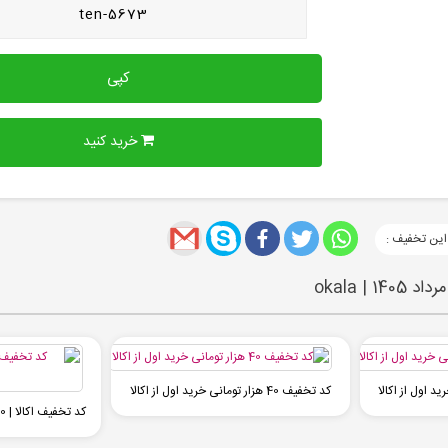
ten-5673
کپی
خرید کنید
این تخفیف :
 okala
کد تخفیف 40 هزار تومانی خرید اول از اکالا