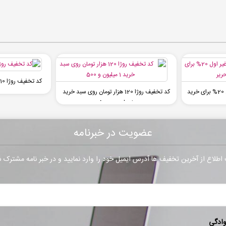
کد تخفیف روژا 10 درصدی برای تمام کاربران
کد تخفیف چی بخونم غیر اول 20% برای خرید
کد تخفیف روژا 120 هزار تومان روی سبد خرید
1 میلیون و 500
عضویت در خبرنامه
طلاع از آخرین تخفیف ها آدرس ایمیل خود را وارد نمایید و در خبر نامه مشترک 
وادگی