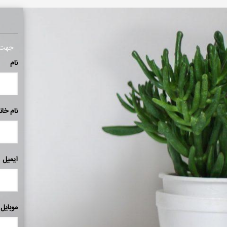
جهت ا
نام
نام خان
ایمیل
موبایل