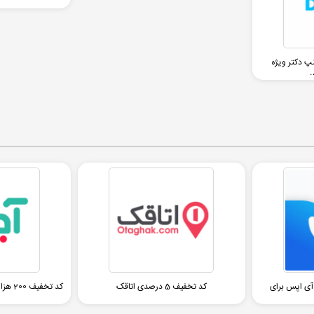
ی اسنپ دکتر ویژه
انی
تومانی آی اپس برای
کد تخفیف 5 درصدی اتاقک
کد تخف
ش