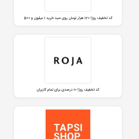
کد تخفیف روژا 120 هزار تومان روی سبد خرید 1 میلیون و 500
کد تخفیف روژا 10 درصدی برای تمام کاربران