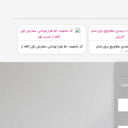
خفیف 10 درصدی عطاویچ برای تمام
کد تخفیف 50 هزار تومانی سفارش اول کافه از
کاربران
اسنپ فود
شوید