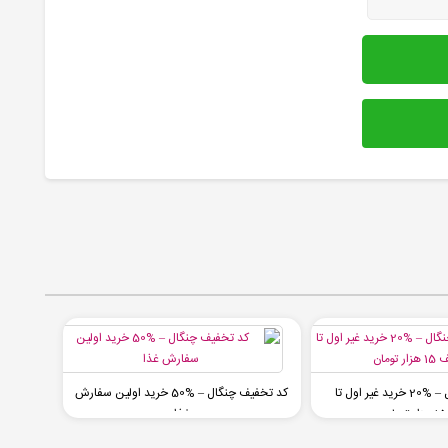
کد تخفیف چنگال – %20 خرید غیر اول تا
کد تخفیف چنگال – %50 خرید اولین سفارش
غذا