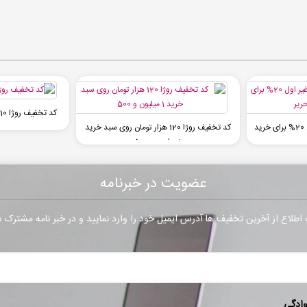
کد تخفیف روژا 10 درصدی برای تمام کاربران
کد تخفیف چی بخونم غیر اول 20% برای خرید
کد تخفیف روژا 120 هزار تومان روی سبد خرید
1 میلیون و 500
عضویت در خبرنامه
طلاع از آخرین تخفیف ها آدرس ایمیل خود را وارد نمایید و در خبر نامه مشترک 
وادگی