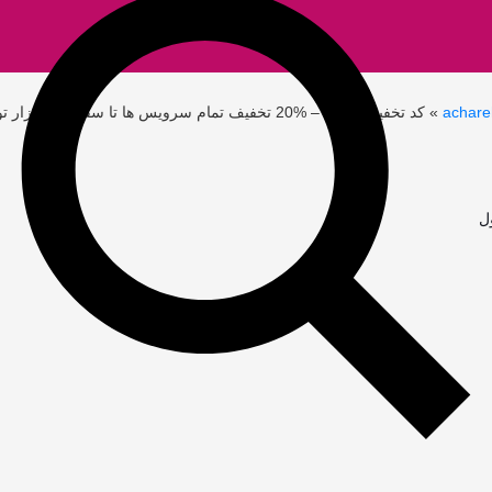
»
کد تخفیف آچاره – %20 تخفیف تمام سرویس ها تا سقف 15 هزار تومان در شیراز