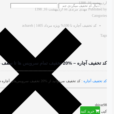
اردیبهشت 16, 1398
Published by
مهدی مرندی
on
اردیبهشت 16, 1398
Categories
کد تخفیف آچاره تا 100% ویژه مرداد 1405 | achareh
Tags
کد تخفیف آچاره – %20 تخفیف تمام سرویس ها تا سقف 15 هزار تومان در شیراز
کد تخفیف آچاره
: کد تخفیف می‌توانید از %20 تخفیف سرویس‌های آچاره در شیراز با سقف تخفیف 15 هزار تومان بهره‌مند شوید. برای ورود به وبسایت آچاره بر روی “خرید کنید” کلیک نمایید.
shiraz98
کپی
خرید کنید