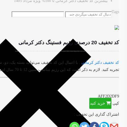
بیشترین کد تخفیف دکتر کرمانی تا 100% ویژه مرداد 1405
Tags
کد تخفیف 20 درصدی رژیم فستینگ دکتر کرمانی
کد تخفیف دکتر کرمانی
تجربه کنید. لازم به ذکر است که این رژیم مناسب سنین 12 تا 70 سال است و شامل متدهای روز 16/8، OMAD، جنگجو، 12 ساعته، TRF و…می باشد. مهلت استفاده از این تخفیف تا آخر اسفند 1404 است.
AFF2D2DF9
کپی
خرید کنید
اشتراک گذاری این تخفیف :