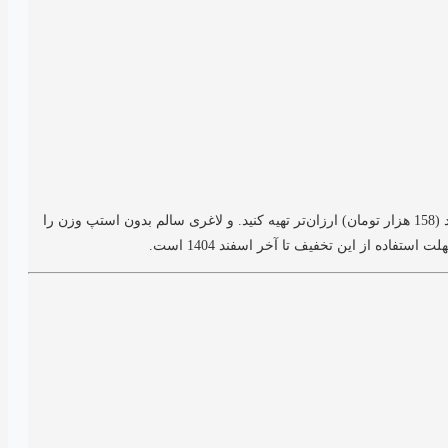
: با اعمال این کد تخفیف می‌توانید بسته یک، دو، سه و چهار ماهه رژیم فستینگ دکتر کرمانی، مرجع رژیم غذایی سالم را 20 درصد (158 هزار تومان) ارزان‌تر تهیه کنید. و لاغری سالم بدون استپ وزن را