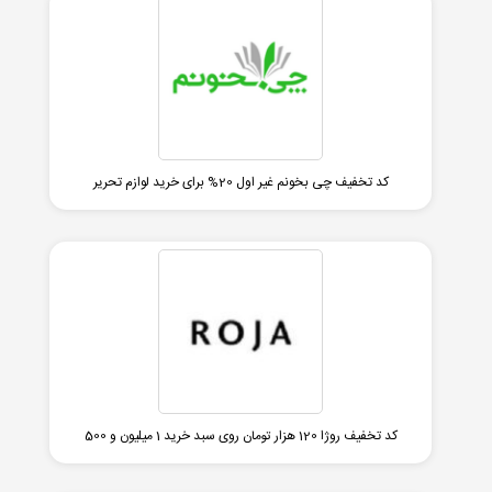
کد تخفیف چی بخونم غیر اول 20% برای خرید لوازم تحریر
کد تخفیف روژا 120 هزار تومان روی سبد خرید 1 میلیون و 500