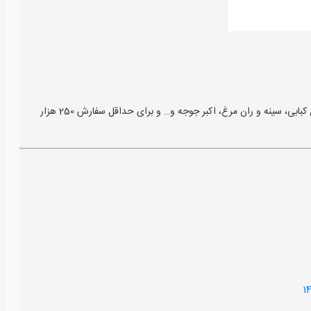
: کد تخفیف 40000 تومانی خرید اینترنتی مرغ ارگانیک دیجی کالا جت را دریافت کنید و برای خرید و تهیه مرغ تازه ارگانیک، کتف و بال کبابی، سینه و ران مرغ، اکبر جوجه و… و برای حداقل سفارش 250 هزار