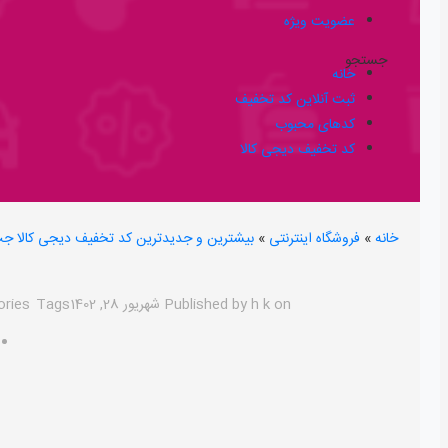
عضویت ویژه
جستجو
خانه
ثبت آنلاین کد تخفیف
کدهای محبوب
کد تخفیف دیجی کالا
خانه
»
فروشگاه اینترنتی
»
بیشترین و جدیدترین کد تخفیف دیجی کالا جت ویژ
on
h k
Published by
شهریور 28, 1402
Tags
ories