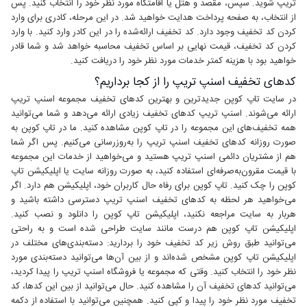
تریپ شوید. سپس، مقصد و هتل یا اقامتگاه مورد نظر خود را انتخاب کنید. پس
از انتخاب، به صفحه پرداخت هدایت خواهید شد. در این مرحله، کادری برای وارد
کردن کد تخفیف وجود دارد. کد تخفیف ارائه‌شده را در این کادر وارد کنید. با وارد
کردن کد تخفیف، قیمت نهایی بر اساس تخفیف محاسبه خواهد شد و شما قادر
خواهید بود با هزینه کمتر خدمات مورد نظر خود را دریافت کنید.
کدهای تخفیف اسنپ تریپ را از کجا برداریم؟
در سایت تاپ کوپن جدیدترین و بهترین کدهای تخفیف مجموعه اسنپ تریپ
ارائه می‌شوند. اسنپ تریپ کدهای تخفیف زیادی ارائه می‌دهد و شما می‌توانید
همه تخفیف‌های این مجموعه را در تاپ کوپن مشاهده کنید. ما در تاپ کوپن به
صورت روزانه کدهای تخفیف اسنپ تریپ را به‌روزرسانی می‌کنیم. پس اگر شما
هم از مشتریان دائمی اسنپ تریپ هستید و می‌خواهید از خدمات این مجموعه
با قیمت مقرون‌به‌صرفه‌ای استفاده کنید، به صورت روزانه سایت یا اپلیکیشن تاپ
کوپن را چک کنید. تاپ کوپن برای رفاه حال کاربران خود، اپلیکیشن هم دارد. اگر
می‌خواهید هر لحظه به کدهای تخفیف اسنپ تریپ دسترسی داشته باشید و
هربار به سایت مراجعه نکنید، اپلیکیشن تاپ کوپن را دانلود و نصب کنید.
اپلیکیشن تاپ کوپن هم درست مانند سایت طراحی شده است و به راحتی
می‌توانید طبق روش زیر کد تخفیف خود را بردارید: دسته‌بندی‌های مختلف در
اپلیکیشن تاپ کوپن مشخص شده‌اند و از بین آن‌ها می‌توانید دسته‌بندی مورد
نظر خود را انتخاب کنید. وقتی که مجموعه یا فروشگاه اسنپ تریپ را پیدا کردید،
می‌توانید کدهای تخفیف آن را مشاهده کنید. حال می‌توانید از بین این کدها، کد
تخفیف مورد نظر خود را پیدا و کپی کنید. همچنین می‌توانید با استفاده از دکمه