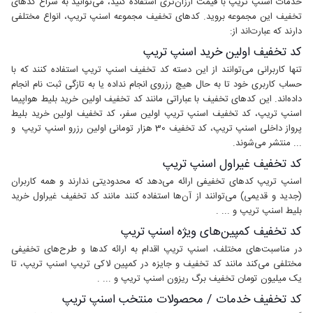
خدمات اسنپ تریپ با قیمت ارزان‌تری استفاده کنید، می‌توانید به سراغ کدهای
تخفیف این مجموعه بروید. کدهای تخفیف مجموعه اسنپ تریپ، انواع مختلفی
دارند که عبارت‌اند از:
کد تخفیف اولین خرید اسنپ تریپ
تنها کاربرانی می‌توانند از این دسته کد تخفیف اسنپ تریپ استفاده کنند که با
حساب کاربری خود تا به حال هیچ رزروی انجام نداده یا به تازگی ثبت نام انجام
داده‌اند. این کدهای تخفیف با عباراتی مانند کد تخفیف اولین خرید بلیط هواپیما
اسنپ تریپ، کد تخفیف اسنپ تریپ اولین سفر، کد تخفیف اولین خرید بلیط
پرواز داخلی اسنپ تریپ، کد تخفیف 30 هزار تومانی اولین رزرو اسنپ تریپ و
... منتشر می‌شوند.
کد تخفیف غیراول اسنپ تریپ
اسنپ تریپ کدهای تخفیفی ارائه می‌دهد که محدودیتی ندارند و همه کاربران
(جدید و قدیمی) می‌توانند از آن‌ها استفاده کنند مانند کد تخفیف غیراول خرید
بلیط اسنپ تریپ و ... .
کد تخفیف کمپین‌های ویژه اسنپ تریپ
در مناسبت‌های مختلف، اسنپ تریپ اقدام به ارائه کدها و طرح‌های تخفیفی
مختلفی می‌کند مانند کد تخفیف و جایزه در کمپین لاکی تریپ اسنپ تریپ، تا
یک میلیون تومان تخفیف برگ ریزون اسنپ تریپ و ... .
کد تخفیف خدمات / محصولات منتخب اسنپ تریپ