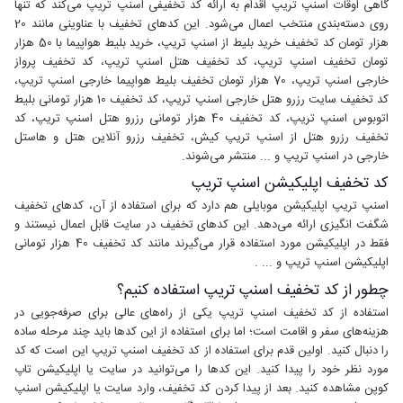
گاهی اوقات اسنپ تریپ اقدام به ارائه کد تخفیفی اسنپ تریپ می‌کند که تنها
روی دسته‌بندی منتخب اعمال می‌شود. این کدهای تخفیف با عناوینی مانند 20
هزار تومان کد تخفیف خرید بلیط از اسنپ تریپ، خرید بلیط هواپیما با 50 هزار
تومان تخفیف اسنپ تریپ، کد تخفیف هتل اسنپ تریپ، کد تخفیف پرواز
خارجی اسنپ تریپ، 70 هزار تومان تخفیف بلیط هواپیما خارجی اسنپ تریپ،
کد تخفیف سایت رزرو هتل خارجی اسنپ تریپ، کد تخفیف 10 هزار تومانی بلیط
اتوبوس اسنپ تریپ، کد تخفیف 40 هزار تومانی رزرو هتل اسنپ تریپ، کد
تخفیف رزرو هتل از اسنپ تریپ کیش، تخفیف رزرو آنلاین هتل و هاستل
خارجی در اسنپ تریپ و ... منتشر می‌شوند.
کد تخفیف اپلیکیشن اسنپ تریپ
اسنپ تریپ اپلیکیشن موبایلی هم دارد که برای استفاده از آن، کدهای تخفیف
شگفت انگیزی ارائه می‌دهد. این کدهای تخفیف در سایت قابل اعمال نیستند و
فقط در اپلیکیشن مورد استفاده قرار می‌گیرند مانند کد تخفیف 40 هزار تومانی
اپلیکیشن اسنپ تریپ و ... .
چطور از کد تخفیف اسنپ تریپ استفاده کنیم؟
استفاده از کد تخفیف اسنپ تریپ یکی از راه‌های عالی برای صرفه‌جویی در
هزینه‌های سفر و اقامت است؛ اما برای استفاده از این کدها باید چند مرحله ساده
را دنبال کنید. اولین قدم برای استفاده از کد تخفیف اسنپ تریپ این است که کد
مورد نظر خود را پیدا کنید. این کدها را می‌توانید در سایت‌ یا اپلیکیشن‌ تاپ
کوپن مشاهده کنید. بعد از پیدا کردن کد تخفیف، وارد سایت یا اپلیکیشن اسنپ