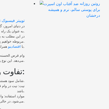
روتین روزانه
برای پوستی سالم، نرم و همیشه
درخشان
توییتر
فیسبوک
ت
در دنیای امروز، گ
به عنوان یک راه حل مناسب، با شرایطی آسان و بدون سود، می‌تواند در این مسیر به ما کمک کند.
در این مطلب به ب
مربوطه خواهیم پرداخت.
همراه باشید تا اطلاعات کاملی در مورد این نوع وام به دست آورید.
با
اقتصادینو
وام قرض الحسنه ن
می‌دهد. این نوع وام در اسلام جایگاه ویژه‌ای دارد و به عنوان یک عمل نیکو و خداپسندانه شناخته می‌شود.
تفاوت وام قرض الحسنه با سایر وام‌ها:
● سود: وام قرض الحسنه بدون سود است، در حالی که سایر وام‌ها typically شامل سود هستند.
باشد.
می‌شود، در حالی که سایر وام‌ها ممکن است برای مصارف غیرضروری نیز قابل استفاده باشند.