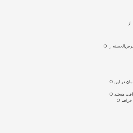
○ بانک مهر ایران: این بانک به عنوان بزرگترین بانک قرض‌الحسنه کشور، طیف وسیعی از وام‌های قرض‌الحسنه را
○ بانک ملی ایران: طرح‌های مختلف وام قرض‌الحسنه مانند “مهربانی ملی” با سقف 300 میلیون تومان در این
○ بانک صادرات ایران: طرح “لبخند” این بانک امکان دریافت وام قرض‌الحسنه بدون نیاز به ضامن را فراهم