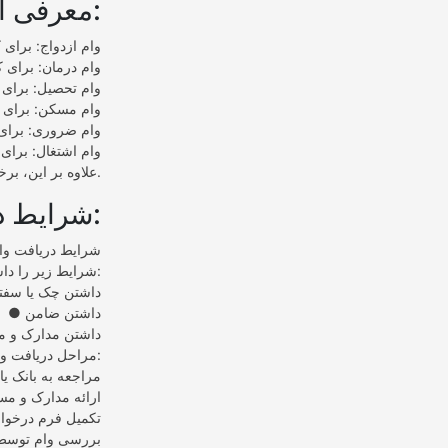
معرفی انواع مختلف وام قرض الحسنه:
● وام ازدواج: بر
● وام درمان: برای
● وام تحصیل: برا
● وام مسکن: برای
● وام ضروری: برا
● وام اشتغال: برا
علاوه بر این، برخی از موسسات خیریه نیز وام‌های قرض الحسنه به نیازمندان ارائه می‌دهند.
شرایط دریافت وام قرض الحسنه:
شرایط دریافت وام
شرایط زیر را داشته باشند:
● داشتن چک یا سفت
● داشتن ضامن
● داشتن مدارک و م
مراحل دریافت وام قرض الحسنه:
● مراجعه به بانک 
● ارائه مدارک و مس
● تکمیل فرم درخو
● بررسی وام توسط