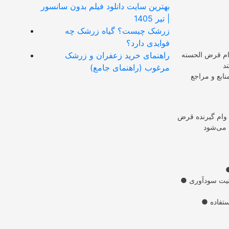
بهترین سایت دانلود فیلم بدون سانسور
| تیر 1405
زرشک چیست؟ گیاه زرشک چه
فوایدی دارد؟
وام قرض الحسنه
راهنمای خرید زعفران و زرشک
مرغوب (راهنمای جامع)
نابع و مراجع
 وام گیرنده قرض
● نیت: نیت در وام قرض الحسنه کمک به نیازمندان است، در حالی که در سایر وام‌ها ممکن است نیت سودآوری
● موارد استفاده: وام قرض الحسنه برای مصارف ضروری مانند ازدواج، درمان، تحصیل و مسکن استفاده