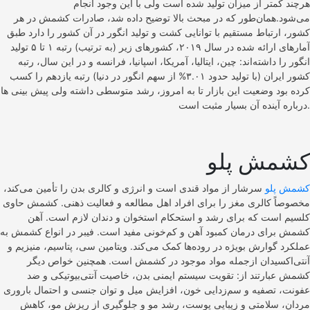
هرچند کمتر از میزان تولید شده است ولی با این وجود انجام
می‌شود.همان‌طور که در مبحث بالا توضیح داده شد، صادرات کشمش در هر
کشور، ارتباط مستقیم با توانایی کشت و تولید انگور در آن کشور را دارد طبق
آمارهای ارائه شده در سال ۲۰۱۹، کشورهای زیر (به ترتیب) رتبه ۱ تا ۵ تولید
انگور را داشته‌اند: چین، ایتالیا، آمریکا، اسپانیا، فرانسه و در این سال، رتبه
کشور ایران (با تولید حدود ۳.۰۱% از سهم انگور در دنیا) رتبه یازدهم را کسب
کرده بود وضعیت این بازار تا به امروز، رشد متوسطی داشته ولی پیش بینی ها
درباره آینده آن بسیار مثبت است.
کشمش پلو
کشمش پلو
سرشار از مواد قندی است و انرژی و کالری بدن را تأمین می‌کند،
مخصوصاً کالری مغز را برای افراد اهل مطالعه و فعالیت ذهنی. کشمش حاوی
کلسیم است که برای رشد و استحکام استخوان و دندان لازم است. آهن
کشمش برای درمان کمبود آهن و کم‌خونی مفید است. فیبر در انواع کشمش به
عملکرد گوارش بویژه در روده‌ها کمک می‌کند. ویتامین سی، پتاسیم، منیزیم و
آنتی‌اکسیدان‌ ازجمله مواد موجود در کشمش است. همچنین خواص دیگر
کشمش عبارتند از: تقویت سیستم ایمنی بدن، خاصیت آنتی‌بیوتیکی و ضد
عفونت، تصفیه و سم‌زدایی خون، افزایش میل و توان جنسی و احتمال باروری
مردان، سلامتی و زیبایی پوست، رشد مو و جلوگیری از ریزش مو، کاهش