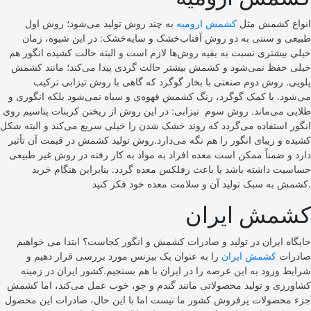
انواع کشمش مثل
کشمش ارومیه
به چند روش تولید می‌شود؛ روش اول
طبیعی و سنتی به دو روش آفتاب‌خشک و سایه‌خشک: در این شیوه، زمان
خیلی بیشتری نسبت به بقیه روش‌ها لازم است و البته حالت کشیده انگور هم
خیلی حفظ نمی‌شود و کشمش بیشتر حالت گردی پیدا می‌کند؛ مانند کشمش
پلویی. روش دوم صنعتی با بخار گوگرد که گاهی با روش تیزابی ترکیب
می‌شود. با کمک گوگرد، رنگ کشمش قهوه‌ی و سیاه نمی‌شود بلکه انگوری و
طلایی می‌ماند. روش سوم تیزابی: در این روش از ریختن کربنات پتاسیم روی
انگور استفاده می‌گردد ‌که روند خشک شدن را خیلی سریع می‌کند و البته شکل
کشیده و زیبای انگور را هم نگه می‌دارد.روش تولید کشمش در قیمت آن تأثیر
دارد و ضمناً ممکن است معده افراد به مواد به کار رفته در روش غیر طبیعی
حساسیت داشته باشد یا باعث رفلکس معده گردد. بنابراین هنگام خرید
کشمش به سبک تولید آن و سلامت معده خود فکر کنید.
کشمش ایران
جایگاه ایران در تولید و صادرات کشمش و انگور کجاست؟ ابتدا می خواهیم
صادرات
کشمش ایران
را به عنوان یک بیزنس مورد بررسی قرار دهیم و
شرایط ورود به این عرصه را در ايران با هم بسنجیم.کشور ایران در زمینه
کشاورزی و تولید محصولاتی مانند گندم و جو، خوب عمل می‌کند، اما کشمش
جزء محصولات پرفروش کشور ما نیست اما با این حال، صادرات این محصول